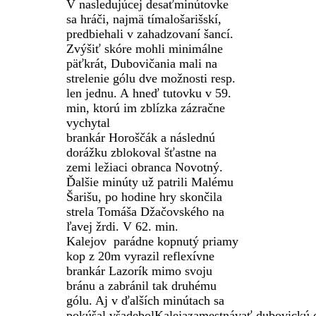
V nasledujúcej desaťminútovke
sa hráči, najmä tí
malošarišskí
,
predbiehali v zahadzovaní šancí.
Zvýšiť skóre mohli minimálne
päťkrát,
Dubovičania
mali na
strelenie gólu dve možnosti resp.
len jednu. A hneď tutovku v 59.
min, ktorú im zblízka zázračne
vychytal
brankár
Horoščák
a následnú
dorážku
zblokoval šťastne na
zemi ležiaci obranca Novotný.
Ďalšie minúty už patrili Malému
Šarišu, po hodine hry skončila
strela Tomáša
Džačovského
na
ľavej
žrdi. V 62. min.
Kalejov
parádne kopnutý priamy
kop z 20m vyrazil reflexívne
brankár
Lazorík
mimo svoju
bránu a zabránil tak druhému
gólu. Aj v ďalších minútach sa
pokúšal
všadebol
Kaleja
zamestnávať
dubovickú