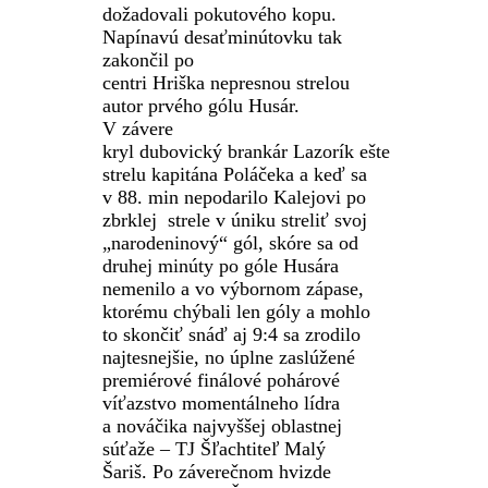
dožadovali pokutového kopu.
Napínavú desaťminútovku tak
zakončil po
centri
Hriška
nepresnou strelou
autor prvého gólu Husár.
V závere
kryl
dubovický
brankár
Lazorík
ešte
strelu kapitána
Poláčeka
a keď sa
v 88. min nepodarilo
Kalejovi
po
zbrklej
strele v úniku streliť svoj
„narodeninový“ gól, skóre sa od
druhej minúty po góle Husára
nemenilo a vo výbornom zápase,
ktorému chýbali len góly a mohlo
to skončiť snáď aj 9:4 sa zrodilo
najtesnejšie, no úplne zaslúžen
é
premiérové finálové pohárové
víťazstvo momentálneho lídra
a nováčika najvyššej oblastnej
súťaže – TJ Šľachtiteľ Malý
Šariš. Po záverečnom hvizde