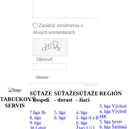
Zasielať oznámenia o
nových komentároch
Obnoviť
Odoslať
JComments
SÚŤAŽE
SÚŤAŽE
SÚŤAŽE
REGIÓN
TABUĽKOVÝ
- dospelí
- dorast
- žiaci
SERVIS
3. liga Východ
4. liga Východ
7.liga 3b
5. liga
4. liga
MR
8. liga
6. liga
5. liga A a B
5. liga Sever
9. liga
6. liga
6. liga Šarišská
3b Letný
Žiaci U13