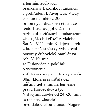
a ten sám zoči-voči
brankárovi
Lazoríkovi
zakončil
s prehľadom k ľavej tyči. Vtedy
ešte určite nikto z 200
prítomných divákov netušil, že
tento Husárov gól v 2. min
rozhodol o víťazovi a pohárovom
zisku „šľachtiteľov“ z Malého
Šariša. V 11. min
Kalejovu
strelu
z hranice šestnástky vyboxoval
pozorný
dubovický
brankár na
roh. V 19. min
sa
Dubovičania
pokúšali
o vyrovnanie
z ďalekonosnej
štandardky
z vyše
30m, ktorá presvišťala cez
húštinu tiel a minula len tesne
pravú Horoščákovu
tyč.
V
dvojminútovke
od 24.-26. min
to doslova „horelo“
pred
dubovickou
bránou. Najprv