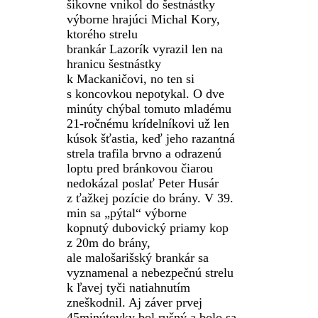
šikovne vnikol do šestnástky
výborne hrajúci Michal
Kory
,
ktorého strelu
brankár
Lazorík
vyrazil len na
hranicu šestnástky
k
Mackaničovi
, no ten si
s koncovkou nepotykal. O dve
minúty chýbal tomuto mladému
21-ročnému
krídelníkovi
už len
kúsok šťastia, keď jeho razantná
strela trafila brvno a odrazenú
loptu pred bránkovou čiarou
nedokázal poslať Peter Husár
z ťažkej pozície do brány. V 39.
min sa „pýtal“ výborne
kopnutý
dubovický
priamy kop
z 20m do brány,
ale
malošarišský
brankár sa
vyznamenal a nebezpečnú strelu
k ľavej tyči natiahnutím
zneškodnil. Aj záver prvej
45minútovky bol rušný a bolo sa