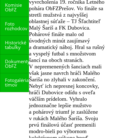
vyvrcholenia 19. ročníka Letného
Komisie
pohára
ObFZ
Prešov. Vo finále sa
ObFZ
stretli mužstvá z najvyššej
oblastnej súťaže – TJ Šľachtiteľ
Foto
Malý Šariš a FK Dubovica.
rozhodcov
Pohárové finále malo od
úvodných minút zaujímavý
Historické
tabuľky
a dramatický náboj. Hral sa rušný
a vyspelý futbal s množstvom
šancí na oboch stranách.
Dokumenty
ObFZ
V nepremenených šanciach mali
však jasne navrch hráči Malého
Šariša no zlyhali v zakončení.
Fotogaléria
tímov
Nebyť ich nepresnej koncovky,
hráči Dubovice odídu s oveľa
väčším prídelom. Vyhralo
jednoznačne lepšie mužstvo
a pohárový triumf je zaslúžene
v rukách Malého Šariša. Svoju
prvú finálovú účasť premenili
modro-bieli po výbornom
kolektívnom výkone hneď