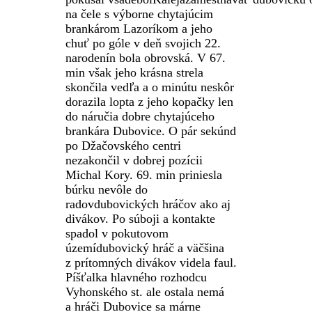
na čele s výborne chytajúcim
brankárom
Lazoríkom
a jeho
chuť po góle v deň svojich 22.
narodenín bola obrovská. V 67.
min však jeho krásna strela
skončila vedľa a o minútu neskôr
dorazila lopta z jeho kopačky len
do náručia dobre chytajúceho
brankára Dubovice. O pár sekúnd
po
Džačovského
centri
nezakončil v dobrej pozícii
Michal
Kory
. 69. min priniesla
búrku nevôle do
radov
dubovických
hráčov ako aj
divákov. Po súboji a kontakte
spadol
v pokutovom
územ
í
dubovický
hráč a väčšina
z prítomných divákov videla faul.
Píšťalka hlavného rozhodcu
Vyhonského
st. ale ostala nemá
a hráči Dubovice sa márne