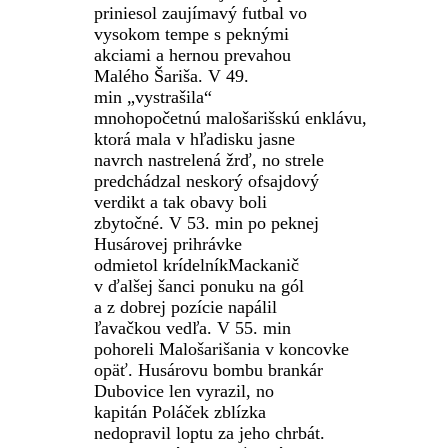
priniesol zaujímavý futbal vo
vysokom tempe s peknými
akciami a hernou prevahou
Malého Šariša. V 49.
min
„vystrašila“
mnohopočetnú
malošarišskú
enklávu,
ktorá mala v hľadisku jasne
navrch nastrelená žrď, no strele
predchádzal neskorý ofsajdový
verdikt a tak obavy boli
zbytočné. V 53. min po peknej
Husárovej prihrávke
odmietol
krídelník
Mackanič
v
ďalšej šanci ponuku na gól
a z dobrej pozície napálil
ľavačkou vedľa. V 55. min
pohoreli
Malošarišania
v koncovke
opäť. Husárovu bombu brankár
Dubovice len vyrazil, no
kapitán
Poláček
zblízka
nedopravil loptu za jeho chrbát.