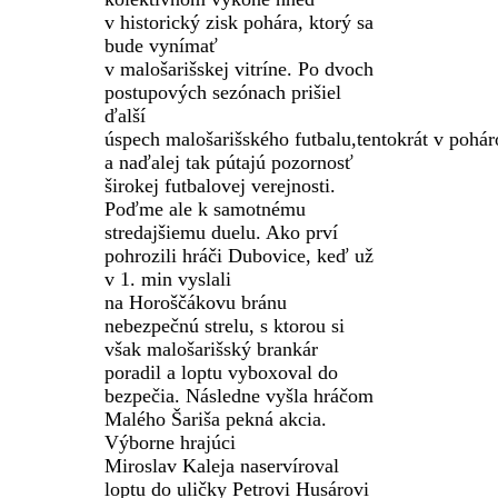
v historický zisk pohára, ktorý sa
bude vynímať
v
malošarišskej
vitríne. Po dvoch
postupových sezónach prišiel
ďalší
úspech
malošarišského
futbalu,
tentokrát
v pohár
a naďalej tak pútajú pozornosť
širokej futbalovej verejnosti.
Poďme ale k samotnému
stredajšiemu duelu. Ako prví
pohrozili hráči Dubovice, keď už
v 1. min vyslali
na
Horoščákovu
bránu
nebezpečnú strelu, s ktorou si
však
malošarišský
brankár
poradil a loptu vyboxoval do
bezpečia. Následne vyšla hráčom
Malého Šariša pekná akcia.
Výborne hrajúci
Miroslav
Kaleja
naservíroval
loptu do uličky Petrovi Husárovi