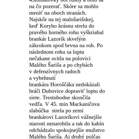
na čo pozerať. Skóre sa mohlo
meniť na oboch stranách.
Najskôr na tej
malošarišskej
,
keď
Koryho
krásnu strelu do
pravého horného rohu vyškriabal
brankár
Lazorík
skvelým
zákrokom spod brvna na roh. Po
následnom rohu sa lopta
nečakane ocitla na polovici
Malého Šariša a po chybách
v defenzívnych radoch
a vybehnutí
brankára
Horoščáka
nedokázali
hráči Dubovice dopraviť loptu do
siete. Trestuhodne skončila
vedľa. V 45. min
Mackaničova
slabúčka
strela po zemi
brankárovi
Lazoríkovi
vážnejšie
starosti nenarobila a tak do kabín
odchádzalo spokojnejšie mužstvo
Malého Šariša. Aj druhý polčas