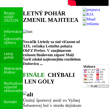
LETNÝ POHÁR
Rozpis
súťaží
ZMENIL MAJITEĽA
2025/26
Počet
Informácie
z
zobrazení
výkonného
stránky
Nováčik I.triedy sa stal viťazom už
výboru
XIX. ročníka Letného pohára
od
ObFZ Prešov. V zaujímavom
Letný
1.4.2017
rušnom finálovom zápase Malý
pohár
Šariš zdolal najtesnejším rozdielom
Dubovicu ...
Webstránky
klubov
FINÁLE
CHÝBALI
LEN GÓLY
Rozhodcovia
výpočet
cestovného
Útulný športový areál vo Vyšnej
Kontakt
Šebastovej bol v stredu dejiskom