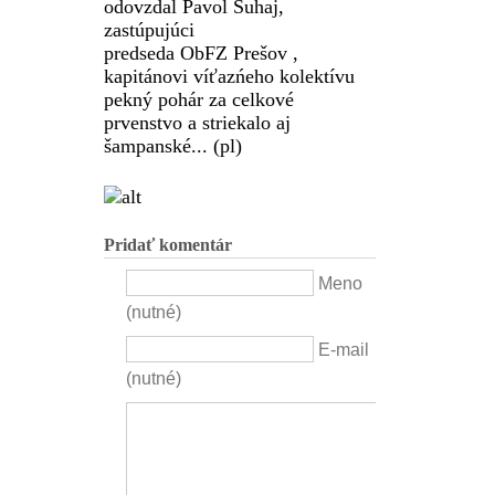
odovzdal Pavol Šuhaj,
zastúpujúci
predseda
ObFZ
Prešov ,
kapitánovi víťazńeho kolektívu
pekný pohár za celkové
prvenstvo a striekalo aj
šampanské... (pl)
Pridať komentár
Meno
(nutné)
E-mail
(nutné)