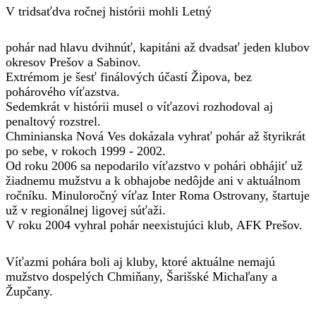
V tridsaťdva ročnej histórii mohli Letný
pohár nad hlavu dvihnúť, kapitáni až dvadsať jeden klubov
okresov Prešov a Sabinov.
Extrémom je šesť finálových účastí Žipova, bez
pohárového víťazstva.
Sedemkrát v histórii musel o víťazovi rozhodoval aj
penaltový rozstrel.
Chminianska Nová Ves dokázala vyhrať pohár až štyrikrát
po sebe, v rokoch 1999 - 2002.
Od roku 2006 sa nepodarilo víťazstvo v pohári obhájiť už
žiadnemu mužstvu a k obhajobe nedôjde ani v aktuálnom
ročníku. Minuloročný víťaz Inter Roma Ostrovany, štartuje
už v regionálnej ligovej súťaži.
V roku 2004 vyhral pohár neexistujúci klub, AFK Prešov.
Víťazmi pohára boli aj kluby, ktoré aktuálne nemajú
mužstvo dospelých Chmiňany, Šarišské Michaľany a
Župčany.