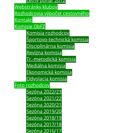
Letný pohár 2012
Webstránky klubov
Rozhodcovia výpočet cestovného
Kontakt
Komisie ObFZ
Komisia rozhodcov
Športovo-technická komisia
Disciplinárna komisia
Revízna komisia
Tr.-metodická komisia
Mediálna komisia
Ekonomická komisia
Odvolacia komisia
Foto rozhodcov
Sezóna 2022/23
Sezóna 2021/22
Sezóna 2020/21
Sezóna 2019/20
Sezóna 2018/19
Sezóna 2017/18
Sezóna 2016/17