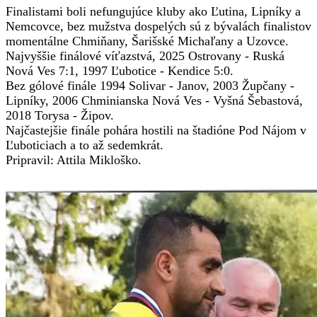
Finalistami boli nefungujúce kluby ako Ľutina, Lipníky a
Nemcovce, bez mužstva dospelých sú z bývalách finalistov
momentálne Chmiňany, Šarišské Michaľany a Uzovce.
Najvyššie finálové víťazstvá, 2025 Ostrovany - Ruská
Nová Ves 7:1, 1997 Ľubotice - Kendice 5:0.
Bez gólové finále 1994 Solivar - Janov, 2003 Župčany -
Lipníky, 2006 Chminianska Nová Ves - Vyšná Šebastová,
2018 Torysa - Žipov.
Najčastejšie finále pohára hostili na štadióne Pod Nájom v
Ľuboticiach a to až sedemkrát.
Pripravil: Attila Mikloško.