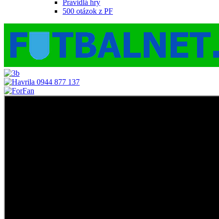
Pravidlá hry
500 otázok z PF