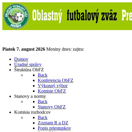
Piatok
7. august 2026
Meniny dnes:
zajtra:
Domov
Úradné správy
Štruktúra ObFZ
Back
Konferencia ObFZ
Výkonný výbor
Komisie ObFZ
Stanovy a normy
Back
Stanovy ObFZ
Komisia rozhodcov
Back
Zoznam R a DZ
Popis priestupkov