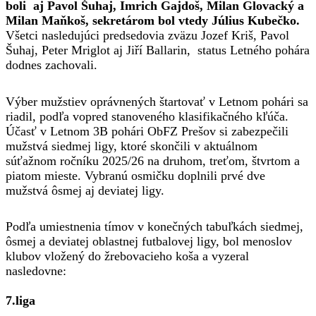
boli aj Pavol Šuhaj, Imrich Gajdoš, Milan Glovacký a
Milan Maňkoš, sekretárom bol vtedy Július Kubečko.
Všetci nasledujúci predsedovia zväzu Jozef Kriš, Pavol
Šuhaj, Peter Mriglot aj Jiří Ballarin, status Letného pohára
dodnes zachovali.
Výber mužstiev oprávnených štartovať v Letnom pohári sa
riadil, podľa vopred stanoveného klasifikačného kľúča.
Účasť v Letnom 3B pohári ObFZ Prešov si zabezpečili
mužstvá siedmej ligy, ktoré skončili v aktuálnom
súťažnom ročníku 2025/26 na druhom, treťom, štvrtom a
piatom mieste. Vybranú osmičku doplnili prvé dve
mužstvá ôsmej aj deviatej ligy.
Podľa umiestnenia tímov v konečných tabuľkách siedmej,
ôsmej a deviatej oblastnej futbalovej ligy, bol menoslov
klubov vložený do žrebovacieho koša a vyzeral
nasledovne:
7.liga