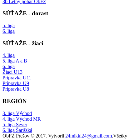
3b Letný pohár ObFZ
SÚŤAŽE - dorast
5. liga
6. liga
SÚŤAŽE - žiaci
4. liga
5. liga A a B
6. liga
Žiaci U13
Prípravka U11
Prípravka U9
Prípravka U8
REGIÓN
3. liga Východ
4. liga Východ MR
5. liga Sever
6. liga Šarišská
ObFZ Prešov © 2017. Vytvoril
24mikki24@gmail.com
.Všetky