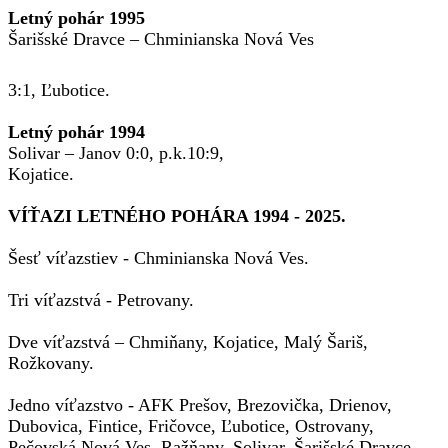
Letný pohár 1995
Šarišské Dravce – Chminianska Nová Ves
3:1, Ľubotice.
Letný pohár 1994
Solivar – Janov 0:0, p.k.10:9,
Kojatice.
VÍŤAZI LETNÉHO POHÁRA 1994 - 2025.
Šesť víťazstiev - Chminianska Nová Ves.
Tri víťazstvá - Petrovany.
Dve víťazstvá – Chmiňany, Kojatice, Malý Šariš,
Rožkovany.
Jedno víťazstvo - AFK Prešov, Brezovička, Drienov,
Dubovica, Fintice, Fričovce, Ľubotice, Ostrovany,
Pečovská Nová Ves, Ražňany, Solivar, Šarišské Dravce,