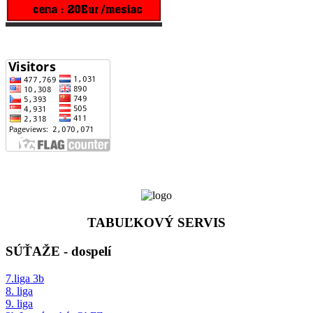
Počet zobrazení stránky od 1.4.2017
TABUĽKOVÝ SERVIS
SÚŤAŽE - dospelí
7.liga 3b
8. liga
9. liga