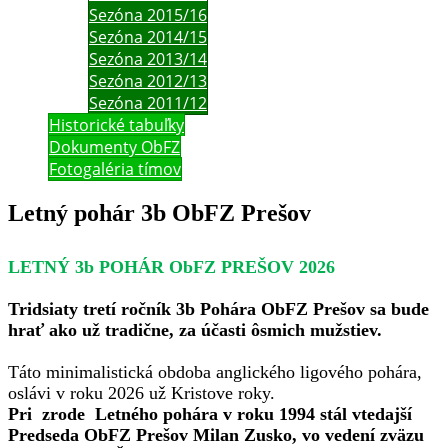
Sezóna 2015/16
Sezóna 2014/15
Sezóna 2013/14
Sezóna 2012/13
Sezóna 2011/12
Historické tabuľky
Dokumenty ObFZ
Fotogaléria tímov
Letný pohár 3b ObFZ Prešov
LETNÝ 3b POHÁR ObFZ PREŠOV 2026
Tridsiaty tretí ročník 3b Pohára ObFZ Prešov sa bude
hrať ako už tradične, za účasti ôsmich mužstiev.
Táto minimalistická obdoba anglického ligového pohára,
oslávi v roku 2026 už Kristove roky.
Pri zrode Letného pohára v roku 1994 stál vtedajší
Predseda ObFZ Prešov Milan Zusko, vo vedení zväzu